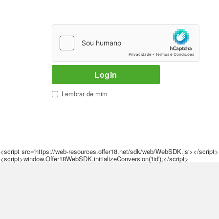
* realize a verificação abaixo para
realizar o login
Lembrar de mim
<script src='https://web-resources.offer18.net/sdk/web/WebSDK.js'></script>
<script>window.Offer18WebSDK.initializeConversion('tid');</script>